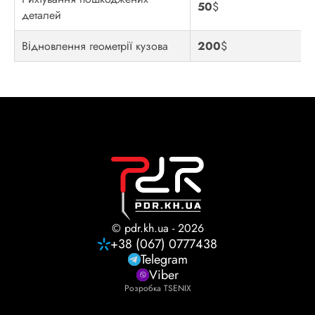
50
$
деталей
Відновлення геометрії кузова
200
$
© pdr.kh.ua - 2026
+38 (067) 0777438
Telegram
Viber
Розробка TSENIX